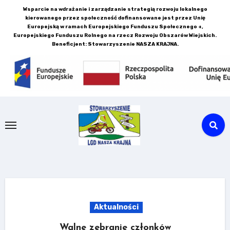
Skip
Wsparcie na wdrażanie i zarządzanie strategią rozwoju lokalnego
kierowanego przez społeczność dofinansowane jest przez Unię
to
Europejską w ramach Europejskiego Funduszu Społecznego +,
content
Europejskiego Funduszu Rolnego na rzecz Rozwoju Obszarów Wiejskich.
Beneficjent: Stowarzyszenie NASZA KRAJNA.
Aktualności
Walne zebranie członków