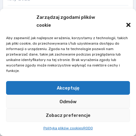
styczeń 2022
Zarządzaj zgodami plików
cookie
grudzień 2021
Aby zapewnić jak najlepsze wrażenia, korzystamy z technologii, takich
jak pliki cookie, do przechowywania i/lub uzyskiwania dostępu do
listopad 2021
informacji o urządzeniu. Zgoda na te technologie pozwoli nam
przetwarzać dane, takie jak zachowanie podczas przeglądania lub
unikalne identyfikatory na tej stronie. Brak wyrażenia zgody lub
sierpień 2021
wycofanie zgody może niekorzystnie wpłynąć na niektóre cechy i
funkcje.
kwiecień 2018
Akceptuję
styczeń 2017
Odmów
luty 2013
Zobacz preferencje
Polityka plików cookies
RODO