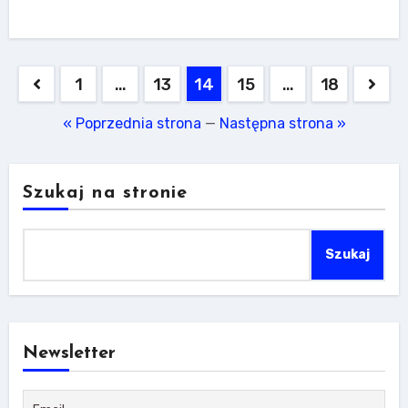
Stronicowanie
1
…
13
14
15
…
18
wpisów
« Poprzednia strona
—
Następna strona »
Szukaj na stronie
Szukaj
Newsletter