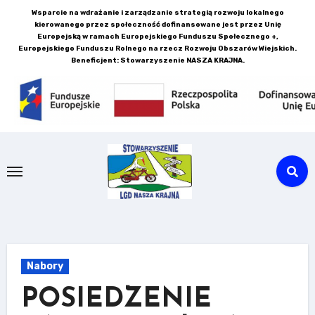
Skip
Wsparcie na wdrażanie i zarządzanie strategią rozwoju lokalnego
kierowanego przez społeczność dofinansowane jest przez Unię
to
Europejską w ramach Europejskiego Funduszu Społecznego +,
content
Europejskiego Funduszu Rolnego na rzecz Rozwoju Obszarów Wiejskich.
Beneficjent: Stowarzyszenie NASZA KRAJNA.
Nabory
POSIEDZENIE