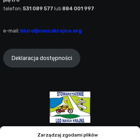
telefon:
531 089 577
lub
884 001 997
e-mail:
biuro@naszakrajna.org
Deklaracja dostępności
LGD Nasza Krajna
Zarządzaj zgodami plików