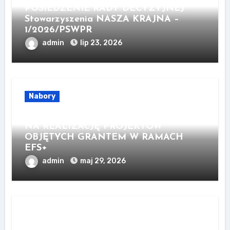
POSIEDZENIE RADY DECYZYJNEJ
Stowarzyszenia NASZA KRAJNA –
1/2026/PSWPR
admin
lip 23, 2026
Nabory
WZORY DOKUMENTÓW DO UMOWY
NA REALIZACJĘ PROJEKTÓW
OBJĘTYCH GRANTEM W RAMACH
EFS+
admin
maj 29, 2026